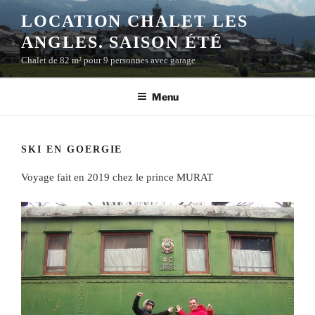
Aller
LOCATION CHALET LES
au
ANGLES. SAISON ÉTÉ
contenu
principal
Chalet de 82 m² pour 9 personnes avec garage
Menu
SKI EN GOERGIE
Voyage fait en 2019 chez le prince MURAT